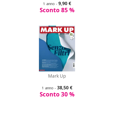
9,90 €
1 anno -
Mark Up
Sconto 85 %
Vedi
tutte le offerte
A partire da
Mark Up
49,00 €
38,50 €
MF Milano Finanza
1 anno -
Sconto 30 %
Vedi
tutte le offerte