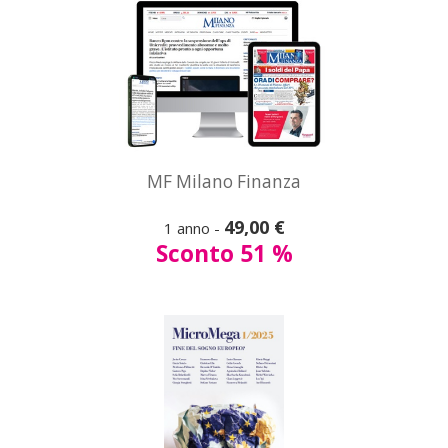
A partire da
MF Milano Finanza
68,00 €
49,00 €
1 anno -
MicroMega
Sconto 51 %
Vedi
tutte le offerte