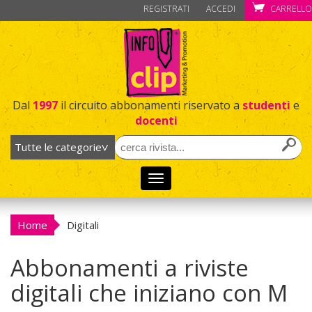
REGISTRATI
ACCEDI
CARRELLO
Dal
1997
il circuito abbonamenti riservato a
studenti
e
docenti
Toggle
navigation
Home
Digitali
Abbonamenti a riviste
digitali che iniziano con M