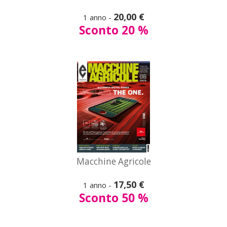
20,00 €
Macchine Agricole
1 anno -
Sconto 20 %
Vedi
tutte le offerte
A partire da
Macchine Agricole
24,50 €
17,50 €
Macchine Alimentari
1 anno -
Sconto 50 %
Vedi
tutte le offerte