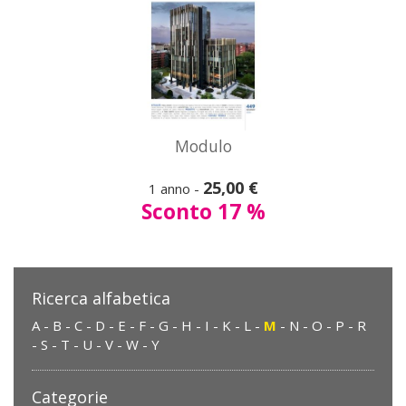
Modulo
25,00 €
1 anno -
Sconto 17 %
Ricerca alfabetica
A
-
B
-
C
-
D
-
E
-
F
-
G
-
H
-
I
-
K
-
L
-
M
-
N
-
O
-
P
-
R
-
S
-
T
-
U
-
V
-
W
-
Y
Categorie