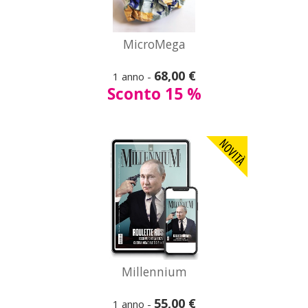
A partire da
MicroMega
55,00 €
68,00 €
1 anno -
Millennium
Sconto 15 %
Vedi
tutte le offerte
A partire da
Millennium
32,50 €
55,00 €
1 anno -
Mind (digitale)