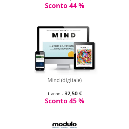
Sconto 44 %
Vedi
tutte le offerte
A partire da
Mind (digitale)
25,00 €
32,50 €
1 anno -
Modulo
Sconto 45 %
Vedi
tutte le offerte