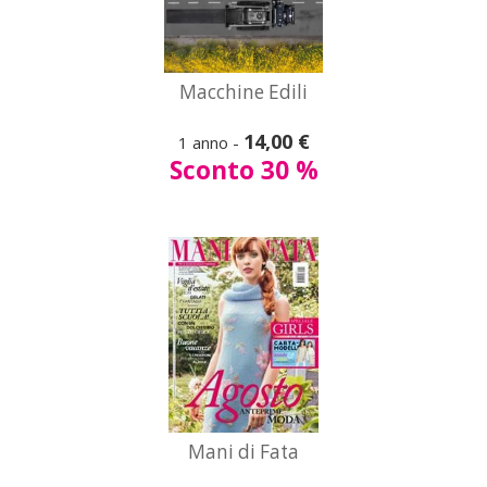
A partire da
Macchine Edili
9,90 €
14,00 €
1 anno -
Mani di Fata
Sconto 30 %
Vedi
tutte le offerte
A partire da
Mani di Fata
38,50 €