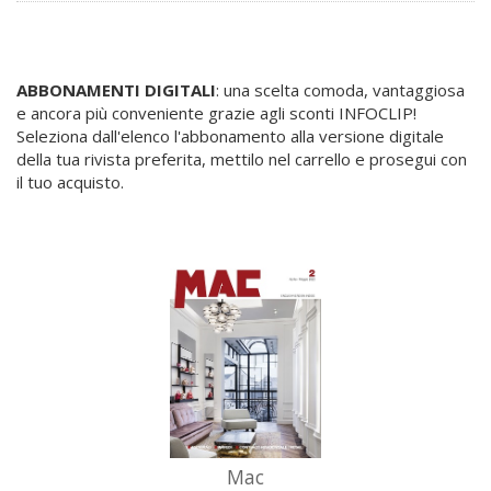
A partire da
ABBONAMENTI DIGITALI
: una scelta comoda, vantaggiosa
e ancora più conveniente grazie agli sconti INFOCLIP!
20,00 €
Seleziona dall'elenco l'abbonamento alla versione digitale
della tua rivista preferita, mettilo nel carrello e prosegui con
Mac
il tuo acquisto.
Vedi
tutte le offerte
A partire da
Mac
17,50 €