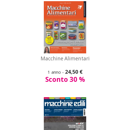
A partire da
Macchine Alimentari
14,00 €
24,50 €
1 anno -
Macchine Edili
Sconto 30 %
Vedi
tutte le offerte