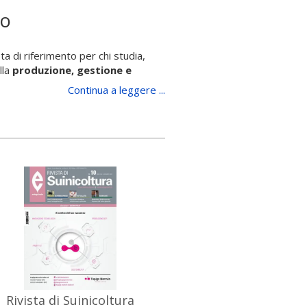
co
ista di riferimento per chi studia,
lla
produzione, gestione e
Continua a leggere ...
ati per collegare la formazione
ti e nelle strutture di
 finali.
sì come per docenti e professionisti
dimenti, tesi, laboratori e attività
tecnia.
 Zootecnico
ne, benessere animale e
Rivista di Suinicoltura