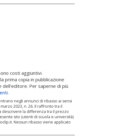
ono costi aggiuntivi.
la prima copia in pubblicazione
 dell'editore. Per saperne di più
enti
.
ientrano negli annunci di ribasso ai sensi
marzo 2023, n. 26. Il raffronto tra il
o a descrivere la differenza tra il prezzo
sente sito (utenti di scuola e università)
foclip.it. Nessun ribasso viene applicato